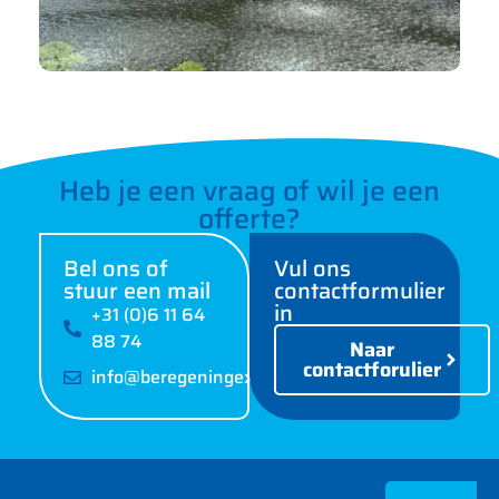
Heb je een vraag of wil je een
offerte?
Bel ons of
Vul ons
stuur een mail
contactformulier
in
+31 (0)6 11 64
88 74
Naar
contactforulier
info@beregeningexpert.nl