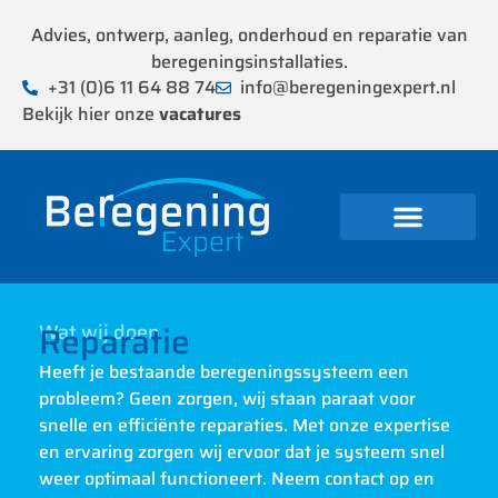
Advies, ontwerp, aanleg, onderhoud en reparatie van
beregeningsinstallaties.
+31 (0)6 11 64 88 74
info@beregeningexpert.nl
Bekijk hier onze
vacatures
Reparatie
Wat wij doen
Heeft je bestaande beregeningssysteem een
probleem? Geen zorgen, wij staan paraat voor
snelle en efficiënte reparaties. Met onze expertise
en ervaring zorgen wij ervoor dat je systeem snel
weer optimaal functioneert. Neem contact op en