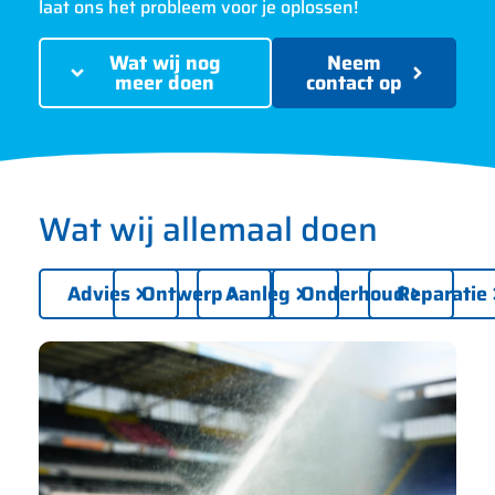
laat ons het probleem voor je oplossen!
Wat wij nog
Neem
meer doen
contact op
Wat wij allemaal doen
Advies
Ontwerp
Aanleg
Onderhoud
Reparatie