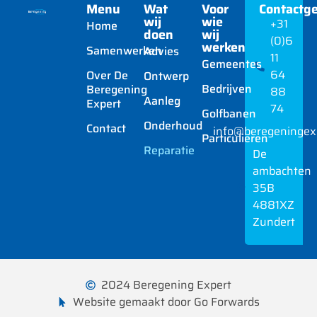
Menu
Wat
Voor
Contactg
wij
wie
+31
Home
doen
wij
(0)6
werken
Samenwerken
Advies
11
Gemeentes
64
Over De
Ontwerp
Bedrijven
Beregening
88
Aanleg
Expert
74
Golfbanen
Onderhoud
Contact
info@beregeningexp
Particulieren
Reparatie
De
ambachten
35B
4881XZ
Zundert
2024 Beregening Expert
Website gemaakt door Go Forwards