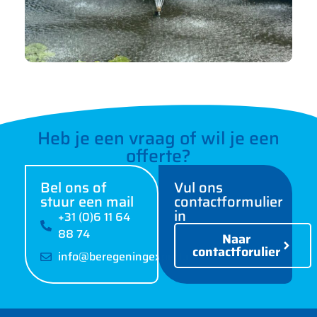
Heb je een vraag of wil je een
offerte?
Bel ons of
Vul ons
stuur een mail
contactformulier
in
+31 (0)6 11 64
88 74
Naar
contactforulier
info@beregeningexpert.nl