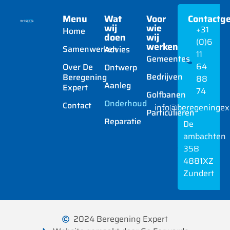
Menu
Wat
Voor
Contactg
wij
wie
+31
Home
doen
wij
(0)6
werken
Samenwerken
Advies
11
Gemeentes
64
Over De
Ontwerp
Bedrijven
Beregening
88
Aanleg
Expert
74
Golfbanen
Onderhoud
Contact
info@beregeningexp
Particulieren
Reparatie
De
ambachten
35B
4881XZ
Zundert
2024 Beregening Expert