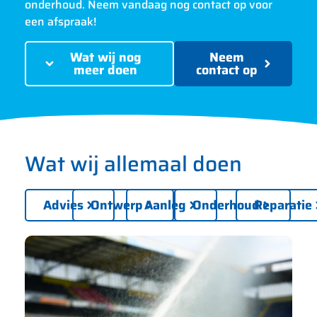
onderhoud. Neem vandaag nog contact op voor
een afspraak!
Wat wij nog
Neem
meer doen
contact op
Wat wij allemaal doen
Advies
Ontwerp
Aanleg
Onderhoud
Reparatie