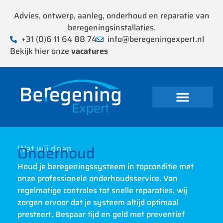
Advies, ontwerp, aanleg, onderhoud en reparatie van
beregeningsinstallaties.
+31 (0)6 11 64 88 74
info@beregeningexpert.nl
Bekijk hier onze
vacatures
Onderhoud
Wat wij doen
Houd je beregeningssysteem in topconditie met
onze professionele onderhoudsservice. Van
regelmatige controles tot snelle reparaties, wij
zorgen ervoor dat je systeem altijd optimaal
presteert. Bespaar tijd en geld met preventief