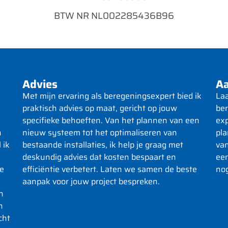
BTW NR NL002285436B96
Advies
Aa
Met mijn ervaring als beregeningsexpert bied ik
Laa
praktisch advies op maat, gericht op jouw
ber
specifieke behoeften. Van het plannen van een
exp
n
nieuw systeem tot het optimaliseren van
pla
 ik
bestaande installaties, ik help je graag met
van
deskundig advies dat kosten bespaart en
ee
je
efficiëntie verbetert. Laten we samen de beste
nog
aanpak voor jouw project bespreken.
n
n
cht